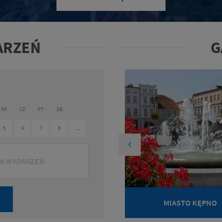
ARZEŃ
G
ŚR
CZ
PT
SB
5
6
7
8
...
CH WYDARZEŃ
MIASTO KĘPNO