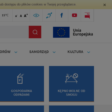
lub dostępu do plików cookies w Twojej przeglądarce.
+
15℃
A
-
A
A
TORÓW
SAMORZĄD
KULTURA
GOSPODARKA
KĘPNO WOLNE OD
ODPADAMI
SMOGU