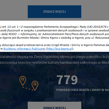
ZOBACZ WIĘCEJ
POZNAJ KĘPNO
iałalności sięgają na Ziemi Kępińskiej okresu późnego paleolitu i liczą
bozowiska łowców reniferów kultury hamburskiej odkrytego w Mec
779
POWIERZCHNIA MIASTA I GMINY W HA
ZOBACZ WIĘCEJ