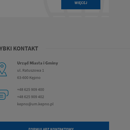
WIĘCEJ
YBKI KONTAKT
Urząd Miasta i Gminy
ul. Ratuszowa 1
63-600 Kępno
+48 6
25 909 400
+48 62
5 909 402
kepno@um.kepno.pl
FORMULARZ KONTAKTOWY