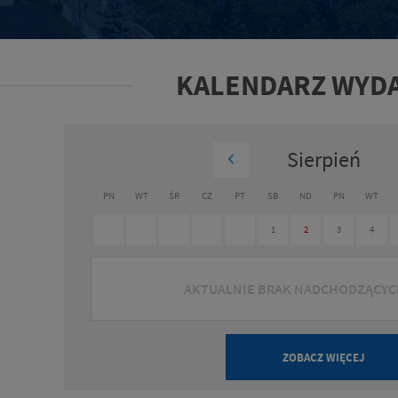
KALENDARZ WYD
Sierpień
PN
WT
ŚR
CZ
PT
SB
ND
PN
WT
1
2
3
4
AKTUALNIE BRAK NADCHODZĄCY
ZOBACZ WIĘCEJ