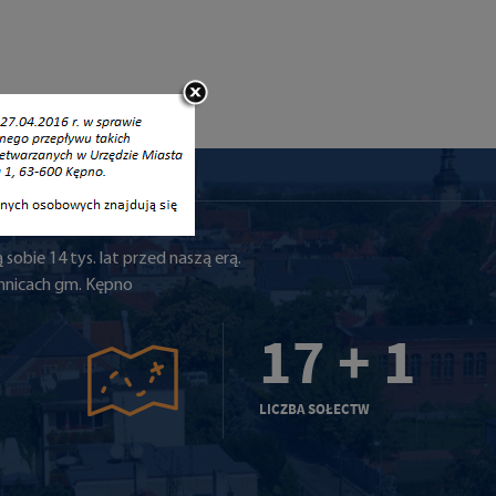
 sobie 14 tys. lat przed naszą erą.
hnicach gm. Kępno
17 + 1
LICZBA SOŁECTW